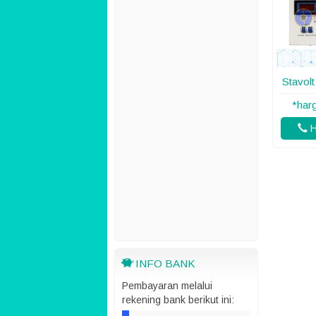
Stavol
*har
H
INFO BANK
Pembayaran melalui
rekening bank berikut ini: