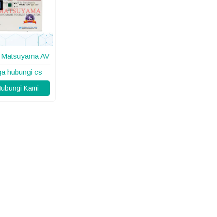
t Matsuyama AV
ga hubungi cs
ubungi Kami