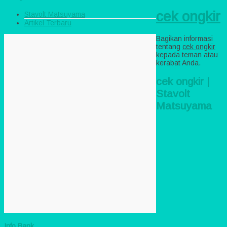
cek ongkir
Stavolt Matsuyama
Artikel Terbaru
Bagikan informasi
tentang
cek ongkir
kepada teman atau
kerabat Anda.
cek ongkir |
Stavolt
Matsuyama
Info Bank