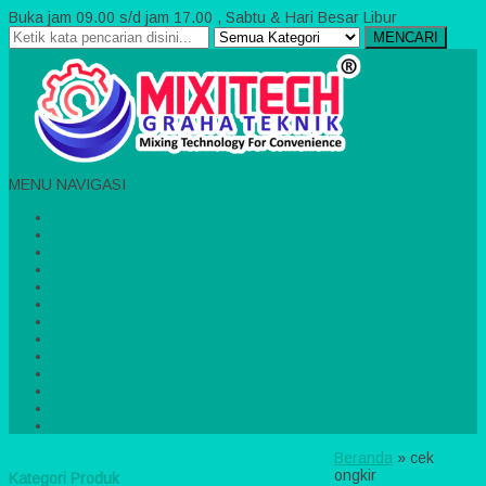
Buka jam 09.00 s/d jam 17.00 , Sabtu & Hari Besar Libur
MENCARI
MENU NAVIGASI
Beranda
cek resi
Tentang Kami
Kontak
Konfirmasi
Cart
WARotator
pricelist
katalog
cek ongkir
keranjang
testimoni
Testimonial
Beranda
»
cek
ongkir
Kategori Produk