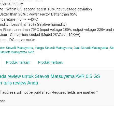
: 50Hz / 60 Hz
e : Within 0,5 second agaist 10% input voltage deviation
: Better than 90% ; Power Factor Better than 95%
perature : -5º ~ +40ºC
idity : Less than 90% (relative humadity)
 Rise : Less than 75ºC (input voltage 180V, output voltage 220v and r
stem : Convection-cooled (Model 2KVA s/d 10KVA)
stem : DC servo-motor
butor Stavolt Matsuyama
,
Harga Stavolt Matsuyama
,
Jual Stavolt Matsuyama
,
Sta
Stavolt Matsuyama AVR
Produk Terkait
Produk Terbaru
ada review untuk Stavolt Matsuyama AVR 0,5 GS
n tulis review Anda
l address will not be published.
Required fields are marked
*
nda