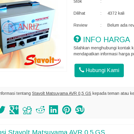
Stok
:
Dilihat
:
4372 kali
Review
:
Belum ada re
INFO HARGA
Silahkan menghubungi kontak k
mendapatkan informasi harga pr
Hubungi Kami
nformasi tentang
Stavolt Matsuyama AVR 0,5 GS
kepada teman atau ke
psi
Stavolt Matsuyama AVR 0,5 GS