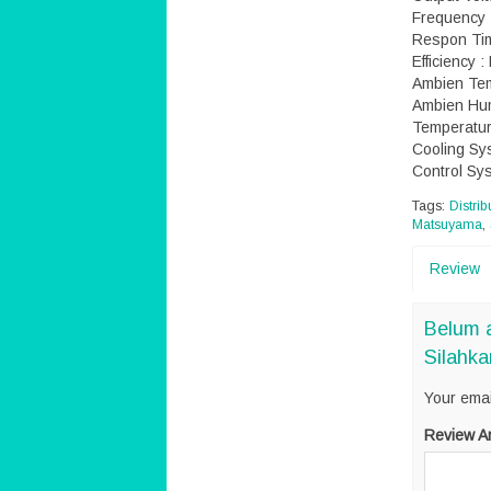
Frequency 
Respon Tim
Efficiency 
Ambien Tem
Ambien Hum
Temperature
Cooling Sy
Control Sy
Tags:
Distri
Matsuyama
,
Review
Belum 
Silahka
Your emai
Review A