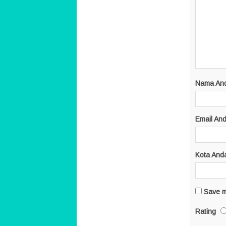
Nama An
Email An
Kota And
Save m
Rating