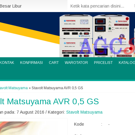
 Besar Libur
KONTAK
KONFIRMASI
CART
WAROTATOR
PRICELIST
KATALO
tavolt Matsuyama
»
Stavolt Matsuyama AVR 0,5 GS
lt Matsuyama AVR 0,5 GS
n pada: 7 August 2016 / Kategori:
Stavolt Matsuyama
Kode
:
-