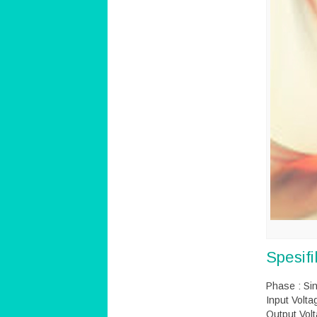
Spesif
Phase : Si
Input Volt
Output Vol