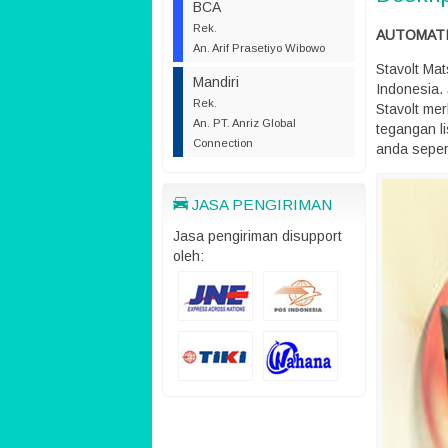
BCA
Rek.
AUTOMATI
An. Arif Prasetiyo Wibowo
Stavolt Ma
Mandiri
Indonesia. 
Rek.
Stavolt me
An. PT. Anriz Global
tegangan li
Connection
anda seperti
JASA PENGIRIMAN
Jasa pengiriman disupport
oleh: