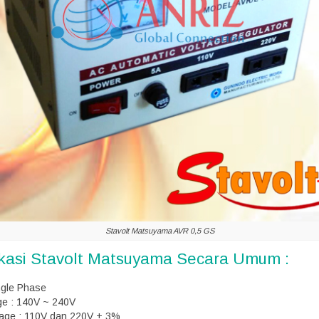
Stavolt Matsuyama AVR 0,5 GS
ikasi Stavolt Matsuyama Secara Umum :
ngle Phase
age : 140V ~ 240V
tage : 110V dan 220V ± 3%