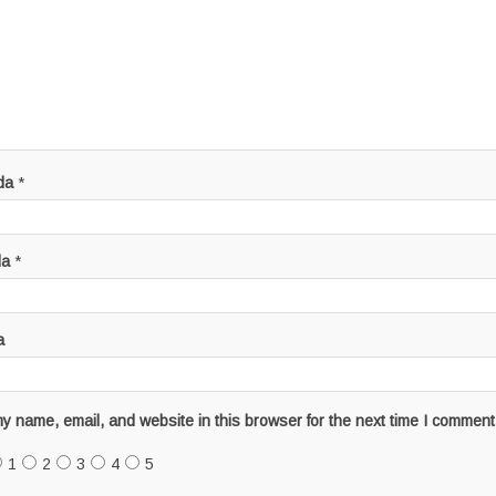
da
*
da
*
a
y name, email, and website in this browser for the next time I comment
1
2
3
4
5