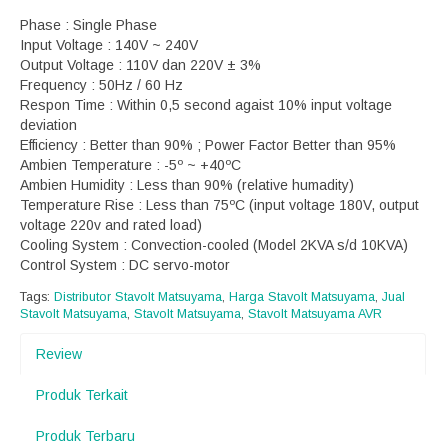
Phase : Single Phase
Input Voltage : 140V ~ 240V
Output Voltage : 110V dan 220V ± 3%
Frequency : 50Hz / 60 Hz
Respon Time : Within 0,5 second agaist 10% input voltage
deviation
Efficiency : Better than 90% ; Power Factor Better than 95%
Ambien Temperature : -5º ~ +40ºC
Ambien Humidity : Less than 90% (relative humadity)
Temperature Rise : Less than 75ºC (input voltage 180V, output
voltage 220v and rated load)
Cooling System : Convection-cooled (Model 2KVA s/d 10KVA)
Control System : DC servo-motor
Tags:
Distributor Stavolt Matsuyama
,
Harga Stavolt Matsuyama
,
Jual
Stavolt Matsuyama
,
Stavolt Matsuyama
,
Stavolt Matsuyama AVR
Review
Produk Terkait
Produk Terbaru