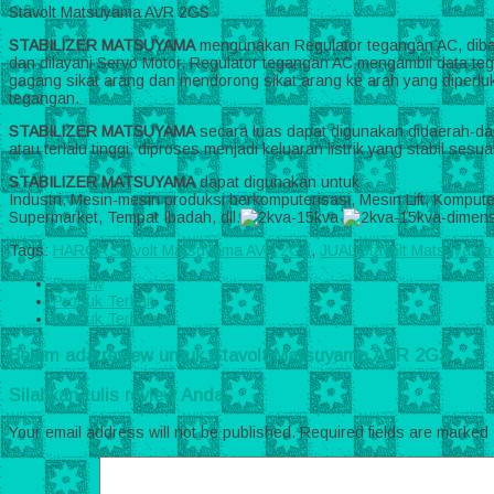
Stavolt Matsuyama AVR 2GS
STABILIZER MATSUYAMA
mengunakan Regulator tegangan AC, diba
dan dilayani Servo Motor. Regulator tegangan AC mengambil data te
gagang sikat arang dan mendorong sikat arang ke arah yang diperluk
tegangan.
STABILIZER MATSUYAMA
secara luas dapat digunakan didaerah-dae
atau terlalu tinggi, diproses menjadi keluaran listrik yang stabil sesu
STABILIZER MATSUYAMA
dapat digunakan untuk :
Industri, Mesin-mesin produksi berkomputerisasi, Mesin Lift, Kompu
Supermarket, Tempat Ibadah, dll.
Tags:
HARGA Stavolt Matsuyama AVR 2GS
,
JUAL Stavolt Matsuyam
Review
Produk Terkait
Produk Terbaru
Belum ada review untuk Stavolt Matsuyama AVR 2GS
Silahkan tulis review Anda
Your email address will not be published.
Required fields are marked