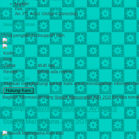
Mandiri
Rek.
An. PT. Anriz Global Connection
Jasa Pengiriman
Jasa pengiriman disupport oleh:
Kode
:
-
Stok
:
Dilihat
:
4645 kali
Review
:
Belum ada review
INFO HARGA
Silahkan menghubungi kontak kami untuk mendapatkan informasi harg
Hubungi Kami
Bagikan informasi tentang
Stavolt Matsuyama AVR 2GS
kepada teman
Deskripsi
Stavolt Matsuyama AVR 2GS
Stavolt Matsuyama AVR 2GS