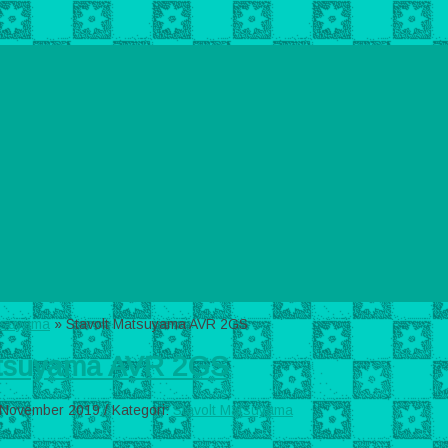
atsuyama
»
Stavolt Matsuyama AVR 2GS
atsuyama AVR 2GS
November 2019 / Kategori:
Stavolt Matsuyama