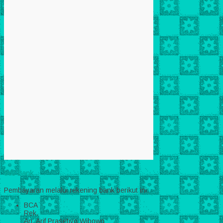
Info Bank
Pembayaran melalui rekening bank berikut ini:
BCA
Rek.
An. Arif Prasetiyo Wibowo