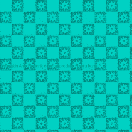
Mungkin Anda tertarik dengan produk terbaru kami.