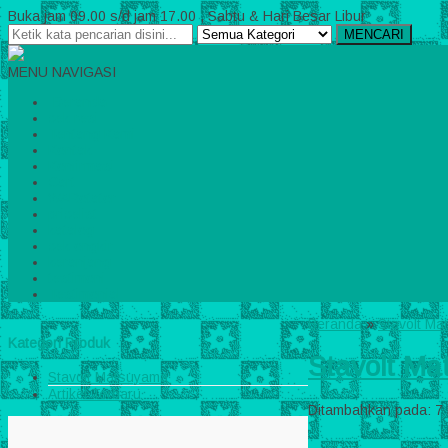
Buka jam 09.00 s/d jam 17.00 , Sabtu & Hari Besar Libur
MENCARI
MENU NAVIGASI
Beranda
cek resi
Tentang Kami
Kontak
Konfirmasi
Cart
WARotator
pricelist
katalog
cek ongkir
keranjang
testimoni
Testimonial
Beranda
»
Stavolt M
Kategori Produk
Stavolt M
Stavolt Matsuyama
Artikel Terbaru
Ditambahkan pada: 7 