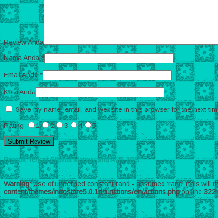
Review Anda
Nama Anda
*
Email Anda
*
Kota Anda
Save my name, email, and website in this browser for the next ti
Rating
1
2
3
4
5
Produk Terkait Stavolt Matsuyama AVR 2GS
Warning
: Use of undefined constant rand - assumed 'rand' (this will t
content/themes/indostore5.0.1d/functions/en/actions.php
on line
322