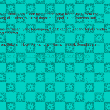
ian sirkuit kontrol dan memerintah servo motor untuk memutar
yang diinginkan, akhirnya dapat mencapai tujuan menstabilkan
ariasi musiman, yang tegangannya baik kadang-kadang terlalu rendah
ecara normal.
oran, Sekolah, Hotel, Perkantoran, Rumah tinggal, Sound system,
S MURAH
,
Stavolt Matsuyama AVR 2GS MURAH SURABAYA