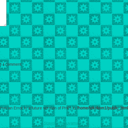
me I comment.
hrow an Error in a future version of PHP) in
/home/tokokom1/public_htm
Stavolt Matsuyama AV
*harga hubungi cs