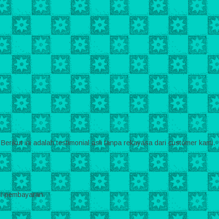
ikut ini adalah testimonial asli tanpa rekayasa dari customer kami.
asi pembayaran.