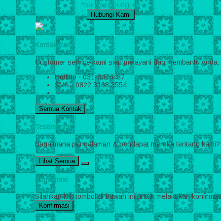
*harga hubungi cs
Hubungi Kami
Kontak Kami
Customer service kami siap melayani dan membantu Anda.
Hotline - 031-8474487
SMS - 0822 3168 3554
Semua Kontak
Testimonial
Bagaimana pengalaman & pendapat mereka tentang kami? Ber
Lihat Semua
Konfirmasi
Silahkan klik tombol di bawah ini untuk melakukan konfirm
Konfirmasi