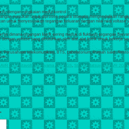
ntu dengan rangkaian modul kontrol
gangan masukan untuk diproses secara otomatis mengendalikan rangka
an untuk menyesuaikan tegangan keluaran dengan nilai-nilai voltase 
rah dimana tegangan listrik sering masuk di fluktuasi tegangan berv
ai dengan voltase yang dibutuhkan oleh alat-alat listrik untuk bekerja s
ter, Perusahaan telekomunikasi, BTS, Labolatorium, Rumah sakit, Rest
a AVR 2GS
,
Stavolt Matsuyama AVR 2GS
,
Stavolt Matsuyama AVR 2G
*