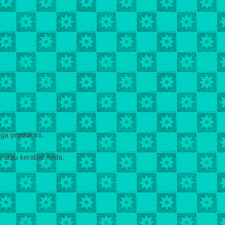
a produk ini.
 atau kerabat Anda.