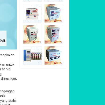
rangkaian
kan untuk
h servo
ng
 diinginkan,
 tegangan
baik
 yang stabil