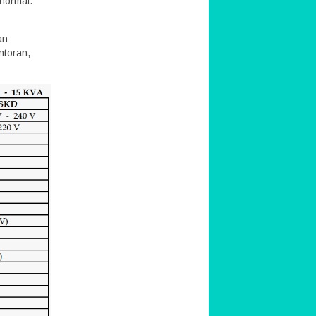
 normal.
an
ntoran,