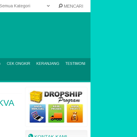
MENCARI
G
CEK ONGKIR
KERANJANG
TESTIMONI
9KVA
KONTAK KAMI