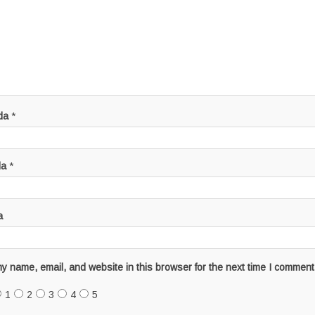
da
*
da
*
a
y name, email, and website in this browser for the next time I comment
1
2
3
4
5