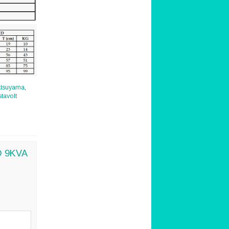
tsuyama
,
stavolt
KD 9KVA