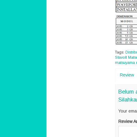
Tags:
Distri
Stavolt Mat
matsuyama 
Review
Belum 
Silahka
Your emai
Review A