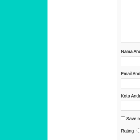
Nama An
Email An
Kota And
Save m
Rating