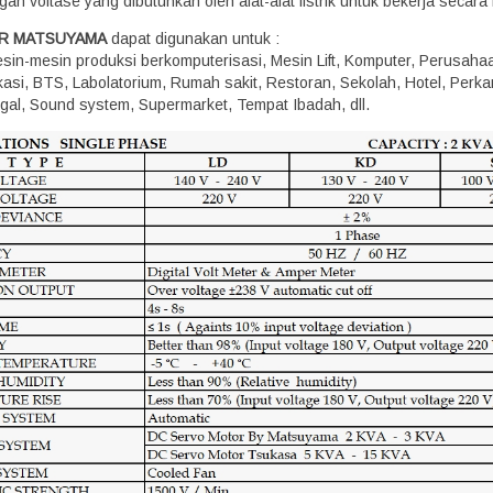
an voltase yang dibutuhkan oleh alat-alat listrik untuk bekerja secara
ER MATSUYAMA
dapat digunakan untuk :
Mesin-mesin produksi berkomputerisasi, Mesin Lift, Komputer, Perusaha
kasi, BTS, Labolatorium, Rumah sakit, Restoran, Sekolah, Hotel, Perka
gal, Sound system, Supermarket, Tempat Ibadah, dll.