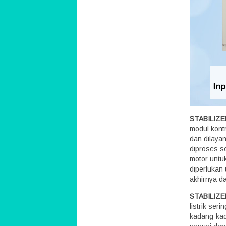
STABILIZ
modul kontr
dan dilaya
diproses s
motor untu
diperlukan 
akhirnya d
STABILIZ
listrik ser
kadang-kada