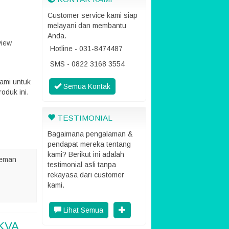
Customer service kami siap
melayani dan membantu
Anda.
view
Hotline - 031-8474487
SMS - 0822 3168 3554
ami untuk
Semua Kontak
oduk ini.
TESTIMONIAL
Bagaimana pengalaman &
pendapat mereka tentang
kami? Berikut ini adalah
teman
testimonial asli tanpa
rekayasa dari customer
kami.
Lihat Semua
9KVA