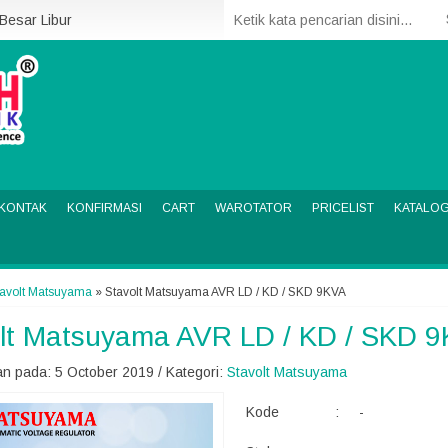
 Besar Libur
KONTAK
KONFIRMASI
CART
WAROTATOR
PRICELIST
KATALO
tavolt Matsuyama
»
Stavolt Matsuyama AVR LD / KD / SKD 9KVA
lt Matsuyama AVR LD / KD / SKD 
n pada: 5 October 2019 / Kategori:
Stavolt Matsuyama
Kode
:
-