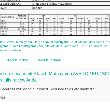
butor Stavolt Matsuyama
,
Harga Stavolt Matsuyama
,
Jual Stavolt Matsuyama
,
ma
suyama
,
Stavolt Matsuyama AVR
,
Stavolt Matsuyama AVR LD / KD / SKD 9KVA
,
murah surabaya
Produk Terkait
Produk Terbaru
ada review untuk Stavolt Matsuyama AVR LD / KD / S
n tulis review Anda
l address will not be published.
Required fields are marked
*
nda