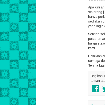
Apa kini an
sekarang j
hanya perl
sediakan d
yang ingin 
Setelah se
pesanan an
harga stav
kami.
Demikianl
semoga den
Terima kasi
Bagikan i
teman at