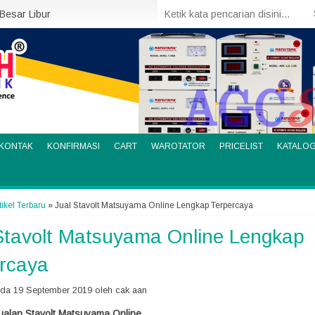
 Besar Libur
KONTAK
KONFIRMASI
CART
WAROTATOR
PRICELIST
KATALO
tikel Terbaru
» Jual Stavolt Matsuyama Online Lengkap Terpercaya
Stavolt Matsuyama Online Lengkap
rcaya
ada 19 September 2019 oleh cak aan
ualan Stavolt Matsuyama Online