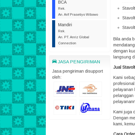
BCA
Stavo
Rek.
An. Arif Prasetiyo Wibowo
Stavo
Mandiri
Stavo
Rek.
An. PT. Anriz Global
Bila anda 
Connection
mendatangi
dengan kual
langsung d
JASA PENGIRIMAN
Jual Stavo
Jasa pengiriman disupport
oleh:
Kami sebag
profesiona
pelayanan 
pelanggan 
pelayanann
Kami juga 
Dengan mel
kami, kemu
Cara Order