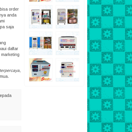
bisa order
anya anda
ami
apa saja
ang
aui daftar
 marketing
 terpercaya
,
emua.
epada