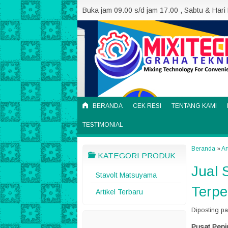
Buka jam 09.00 s/d jam 17.00 , Sabtu & Hari
BERANDA
CEK RESI
TENTANG KAMI
TESTIMONIAL
Beranda
»
Ar
KATEGORI PRODUK
Jual 
Stavolt Matsuyama
Terpe
Artikel Terbaru
Diposting p
Pusat Penj