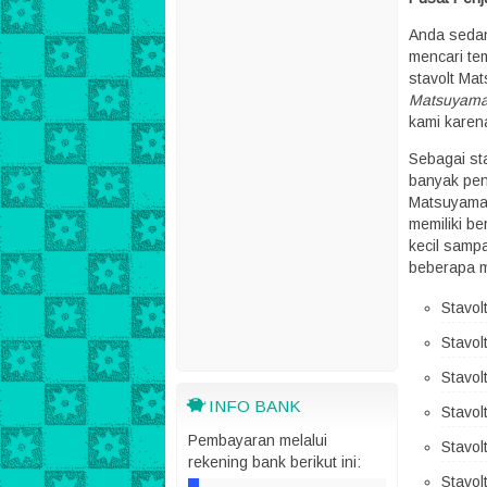
Anda seda
mencari te
stavolt Ma
Matsuyama
kami karen
Sebagai sta
banyak pen
Matsuyama 
memiliki be
kecil sampa
beberapa m
Stavo
Stavo
Stavo
INFO BANK
Stavo
Pembayaran melalui
Stavo
rekening bank berikut ini:
Stavo