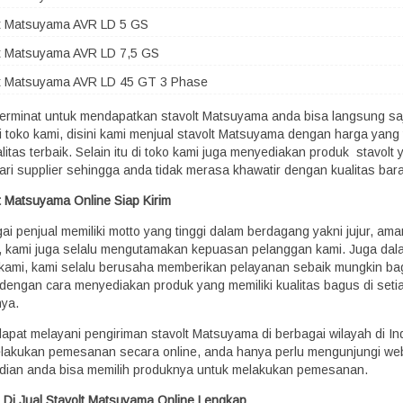
lt Matsuyama AVR LD 5 GS
lt Matsuyama AVR LD 7,5 GS
lt Matsuyama AVR LD 45 GT 3 Phase
berminat untuk mendapatkan stavolt Matsuyama anda bisa langsung sa
 toko kami, disini kami menjual stavolt Matsuyama dengan harga yang
itas terbaik. Selain itu di toko kami juga menyediakan produk stavolt 
ari supplier sehingga anda tidak merasa khawatir dengan kualitas bar
lt Matsuyama Online Siap Kirim
ai penjual memiliki motto yang tinggi dalam berdagang yakni jujur, am
l, kami juga selalu mengutamakan kepuasan pelanggan kami. Juga da
kami, kami selalu berusaha memberikan pelayanan sebaik mungkin ba
dengan cara menyediakan produk yang memiliki kualitas bagus di seti
ya.
dapat melayani pengiriman stavolt Matsuyama di berbagai wilayah di In
akukan pemesanan secara online, anda hanya perlu mengunjungi web
dian anda bisa memilih produknya untuk melakukan pemesanan.
 Di Jual Stavolt Matsuyama Online Lengkap