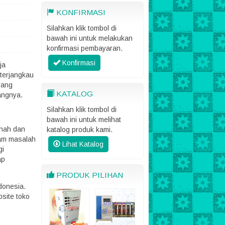
KONFIRMASI
Silahkan klik tombol di
bawah ini untuk melakukan
konfirmasi pembayaran.
Konfirmasi
ja
 terjangkau
yang
KATALOG
angnya.
Silahkan klik tombol di
bawah ini untuk melihat
anah dan
katalog produk kami.
lam masalah
Lihat Katalog
gi
ap
PRODUK PILIHAN
donesia.
site toko