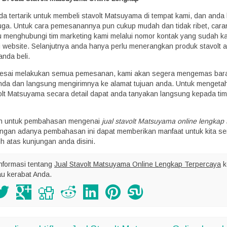
da tertarik untuk membeli stavolt Matsuyama di tempat kami, dan anda 
uga. Untuk cara pemesanannya pun cukup mudah dan tidak ribet, car
u menghubungi tim marketing kami melalui nomor kontak yang sudah k
i website. Selanjutnya anda hanya perlu menerangkan produk stavolt 
anda beli.
lesai melakukan semua pemesanan, kami akan segera mengemas bar
da dan langsung mengirimnya ke alamat tujuan anda. Untuk mengetah
olt Matsuyama secara detail dapat anda tanyakan langsung kepada tim
ah untuk pembahasan mengenai
jual stavolt Matsuyama online lengkap
gan adanya pembahasan ini dapat memberikan manfaat untuk kita s
h atas kunjungan anda disini.
nformasi tentang
Jual Stavolt Matsuyama Online Lengkap Terpercaya
k
au kerabat Anda.