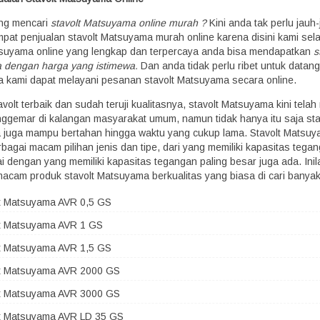
ng mencari
stavolt Matsuyama online murah ?
Kini anda tak perlu jauh-
mpat penjualan stavolt Matsuyama murah online karena disini kami sel
tsuyama online yang lengkap dan terpercaya anda bisa mendapatkan
s
 dengan harga yang istimewa.
Dan anda tidak perlu ribet untuk datang
a kami dapat melayani pesanan stavolt Matsuyama secara online.
volt terbaik dan sudah teruji kualitasnya, stavolt Matsuyama kini telah 
ggemar di kalangan masyarakat umum, namun tidak hanya itu saja sta
juga mampu bertahan hingga waktu yang cukup lama. Stavolt Matsuy
rbagai macam pilihan jenis dan tipe, dari yang memiliki kapasitas tega
i dengan yang memiliki kapasitas tegangan paling besar juga ada. Inil
acam produk stavolt Matsuyama berkualitas yang biasa di cari banyak
lt Matsuyama AVR 0,5 GS
lt Matsuyama AVR 1 GS
lt Matsuyama AVR 1,5 GS
lt Matsuyama AVR 2000 GS
lt Matsuyama AVR 3000 GS
lt Matsuyama AVR LD 35 GS