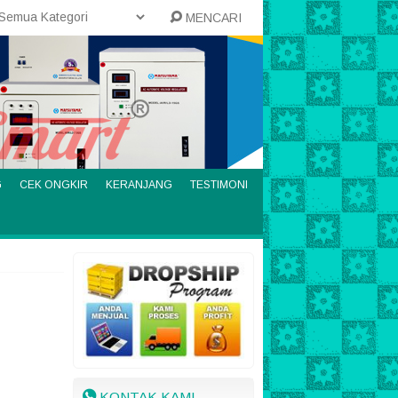
MENCARI
G
CEK ONGKIR
KERANJANG
TESTIMONI
KONTAK KAMI