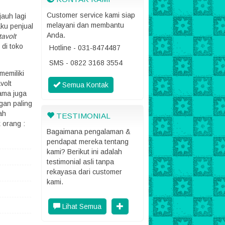
Customer service kami siap
jauh lagi
melayani dan membantu
aku penjual
Anda.
tavolt
 di toko
Hotline - 031-8474487
SMS - 0822 3168 3554
memiliki
volt
Semua Kontak
ama juga
ngan paling
ah
TESTIMONIAL
 orang :
Bagaimana pengalaman &
pendapat mereka tentang
kami? Berikut ini adalah
testimonial asli tanpa
rekayasa dari customer
kami.
Lihat Semua