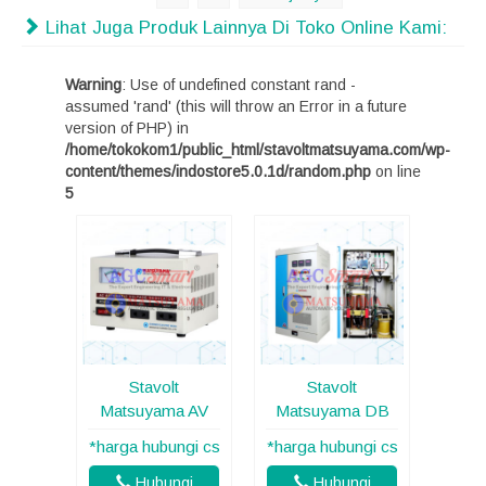
Lihat Juga Produk Lainnya Di Toko Online Kami:
Warning
: Use of undefined constant rand -
assumed 'rand' (this will throw an Error in a future
version of PHP) in
/home/tokokom1/public_html/stavoltmatsuyama.com/wp-
content/themes/indostore5.0.1d/random.php
on line
5
Stavolt
Stavolt
Matsuyama AV
Matsuyama DB
*harga hubungi cs
*harga hubungi cs
Hubungi
Hubungi