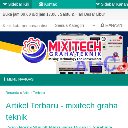
Sidebar Kiri
Kontak
Sidebar Kanan
Buka jam 09.00 s/d jam 17.00 , Sabtu & Hari Besar Libur
MENCARI
MENU NAVIGASI
Beranda
»
Artikel Terbaru
Artikel Terbaru - mixitech graha
teknik
Agen Resmi Stavolt Matsuyama Murah Di Surabaya