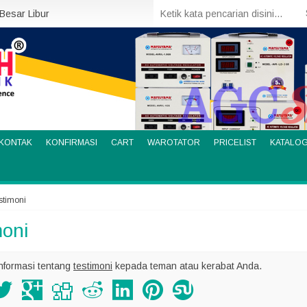
 Besar Libur
KONTAK
KONFIRMASI
CART
WAROTATOR
PRICELIST
KATALO
stimoni
moni
nformasi tentang
testimoni
kepada teman atau kerabat Anda.