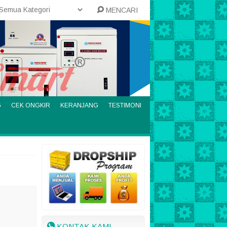
MENCARI
G
CEK ONGKIR
KERANJANG
TESTIMONI
KONTAK KAMI