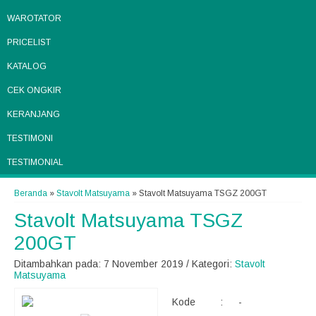
WAROTATOR
PRICELIST
KATALOG
CEK ONGKIR
KERANJANG
TESTIMONI
TESTIMONIAL
Beranda
»
Stavolt Matsuyama
»
Stavolt Matsuyama TSGZ 200GT
Stavolt Matsuyama TSGZ
200GT
Ditambahkan pada: 7 November 2019 / Kategori:
Stavolt
Matsuyama
Kode
:
-