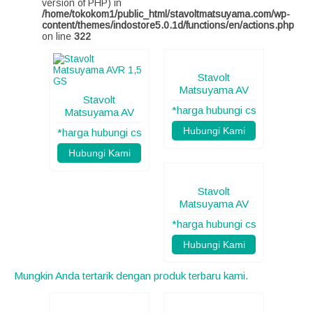
version of PHP) in
/home/tokokom1/public_html/stavoltmatsuyama.com/wp-
content/themes/indostore5.0.1d/functions/en/actions.php
on line
322
Stavolt
Matsuyama AV
Stavolt
*harga hubungi cs
Matsuyama AV
Hubungi Kami
*harga hubungi cs
Hubungi Kami
Stavolt
Matsuyama AV
*harga hubungi cs
Hubungi Kami
Mungkin Anda tertarik dengan produk terbaru kami.