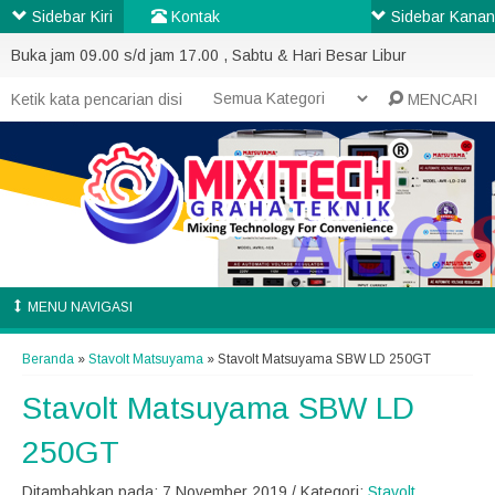
Sidebar Kiri
Kontak
Sidebar Kanan
Buka jam 09.00 s/d jam 17.00 , Sabtu & Hari Besar Libur
MENCARI
MENU NAVIGASI
Beranda
»
Stavolt Matsuyama
»
Stavolt Matsuyama SBW LD 250GT
Stavolt Matsuyama SBW LD
250GT
Ditambahkan pada: 7 November 2019 / Kategori:
Stavolt