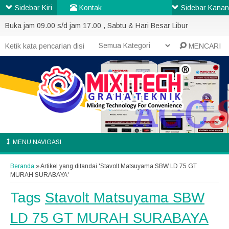
Sidebar Kiri
Kontak
Sidebar Kanan
Buka jam 09.00 s/d jam 17.00 , Sabtu & Hari Besar Libur
MENCARI
MENU NAVIGASI
Beranda
»
Artikel yang ditandai 'Stavolt Matsuyama SBW LD 75 GT
MURAH SURABAYA'
Tags
Stavolt Matsuyama SBW
LD 75 GT MURAH SURABAYA