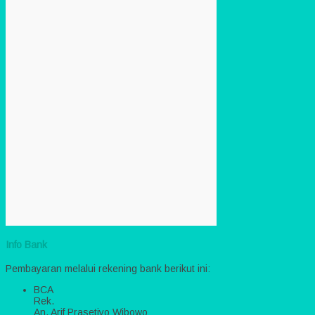
Info Bank
Pembayaran melalui rekening bank berikut ini:
BCA
Rek.
An. Arif Prasetiyo Wibowo