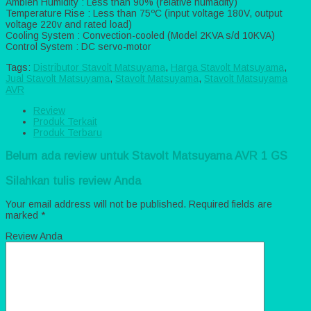
Ambien Humidity : Less than 90% (relative humadity)
Temperature Rise : Less than 75ºC (input voltage 180V, output
voltage 220v and rated load)
Cooling System : Convection-cooled (Model 2KVA s/d 10KVA)
Control System : DC servo-motor
Tags:
Distributor Stavolt Matsuyama
,
Harga Stavolt Matsuyama
,
Jual Stavolt Matsuyama
,
Stavolt Matsuyama
,
Stavolt Matsuyama
AVR
Review
Produk Terkait
Produk Terbaru
Belum ada review untuk Stavolt Matsuyama AVR 1 GS
Silahkan tulis review Anda
Your email address will not be published.
Required fields are
marked
*
Review Anda