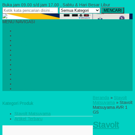
Buka jam 09.00 s/d jam 17.00 , Sabtu & Hari Besar Libur
MENCARI
MENU NAVIGASI
Beranda
cek resi
Tentang Kami
Kontak
Konfirmasi
Cart
WARotator
pricelist
katalog
cek ongkir
keranjang
testimoni
Testimonial
Beranda
»
Stavolt
Matsuyama
»
Stavolt
Kategori Produk
Matsuyama AVR 1
GS
Stavolt Matsuyama
Artikel Terbaru
Stavolt