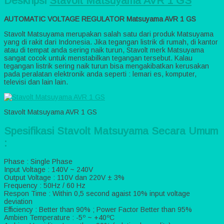
Deskripsi
Stavolt Matsuyama AVR 1 GS
AUTOMATIC VOLTAGE REGULATOR Matsuyama AVR 1 GS
Stavolt Matsuyama merupakan salah satu dari produk Matsuyama
yang di rakit dari Indonesia. Jika tegangan listrik di rumah, di kantor
atau di tempat anda sering naik turun, Stavolt merk Matsuyama
sangat cocok untuk menstabilkan tegangan tersebut. Kalau
tegangan listrik sering naik turun bisa mengakibatkan kerusakan
pada peralatan elektronik anda seperti : lemari es, komputer,
televisi dan lain lain.
Stavolt Matsuyama AVR 1 GS
Spesifikasi Stavolt Matsuyama Secara Umum
:
Phase : Single Phase
Input Voltage : 140V ~ 240V
Output Voltage : 110V dan 220V ± 3%
Frequency : 50Hz / 60 Hz
Respon Time : Within 0,5 second agaist 10% input voltage
deviation
Efficiency : Better than 90% ; Power Factor Better than 95%
Ambien Temperature : -5º ~ +40ºC