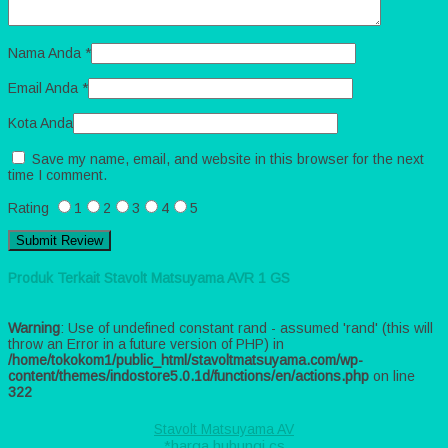
Nama Anda
*
Email Anda
*
Kota Anda
Save my name, email, and website in this browser for the next
time I comment.
Rating
1
2
3
4
5
Produk Terkait Stavolt Matsuyama AVR 1 GS
Warning
: Use of undefined constant rand - assumed 'rand' (this will
throw an Error in a future version of PHP) in
/home/tokokom1/public_html/stavoltmatsuyama.com/wp-
content/themes/indostore5.0.1d/functions/en/actions.php
on line
322
Stavolt Matsuyama AV
*harga hubungi cs