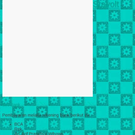
Stavolt
Info Bank
Pembayaran melalui rekening bank berikut ini:
BCA
Rek.
An. Arif Prasetiyo Wibowo