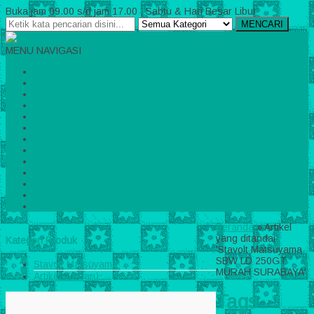
Buka jam 09.00 s/d jam 17.00 , Sabtu & Hari Besar Libur
MENCARI
MENU NAVIGASI
Beranda
cek resi
Tentang Kami
Kontak
Konfirmasi
Cart
WARotator
pricelist
katalog
cek ongkir
keranjang
testimoni
Testimonial
Beranda
»
Artikel
yang ditandai
Kategori Produk
'Stavolt Matsuyama
SBW LD 250GT
Stavolt Matsuyama
MURAH SURABAYA'
Artikel Terbaru
Tags