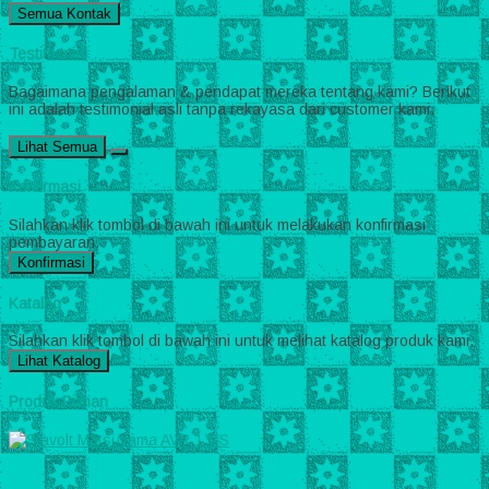
Semua Kontak
Testimonial
Bagaimana pengalaman & pendapat mereka tentang kami? Berikut
ini adalah testimonial asli tanpa rekayasa dari customer kami.
Lihat Semua
Konfirmasi
Silahkan klik tombol di bawah ini untuk melakukan konfirmasi
pembayaran.
Konfirmasi
Katalog
Silahkan klik tombol di bawah ini untuk melihat katalog produk kami.
Lihat Katalog
Produk Pilihan