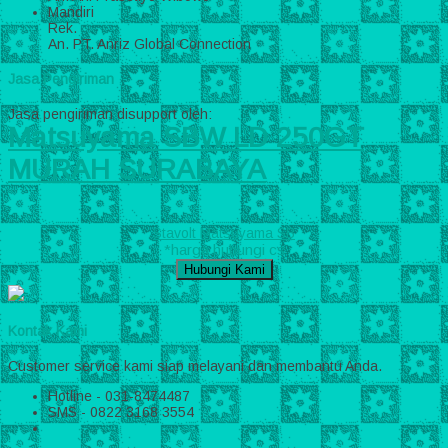
Mandiri
Rek.
An. PT. Anriz Global Connection
Jasa Pengiriman
Jasa pengiriman disupport oleh:
Matsuyama SBW LD 250GT
MURAH SURABAYA
Stavolt Matsuyama SB
*harga hubungi cs
Hubungi Kami
Kontak Kami
Customer service kami siap melayani dan membantu Anda.
Hotline - 031-8474487
SMS - 0822 3168 3554