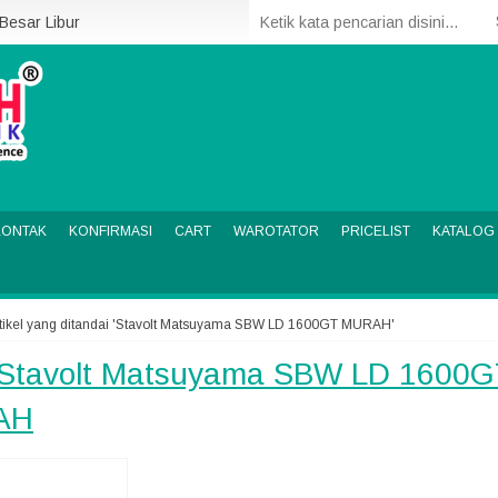
 Besar Libur
KONTAK
KONFIRMASI
CART
WAROTATOR
PRICELIST
KATALOG
tikel yang ditandai 'Stavolt Matsuyama SBW LD 1600GT MURAH'
Stavolt Matsuyama SBW LD 1600G
AH