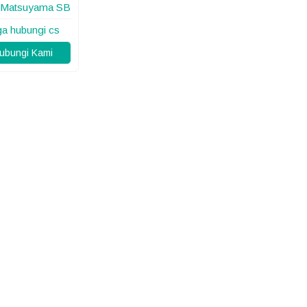
t Matsuyama SB
ga hubungi cs
bungi Kami