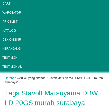
CART
WAROTATOR
PRICELIST
KATALOG
CEK ONGKIR
KERANJANG
TESTIMONI
TESTIMONIAL
Beranda
»
Artikel yang ditandai 'Stavolt Matsuyama DBW LD 20GS murah
surabaya'
Tags
Stavolt Matsuyama DBW
LD 20GS murah surabaya