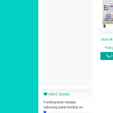
Stavol
*har
H
INFO BANK
Pembayaran melalui
rekening bank berikut ini: