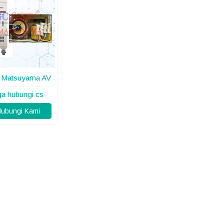
t Matsuyama AV
ga hubungi cs
ubungi Kami