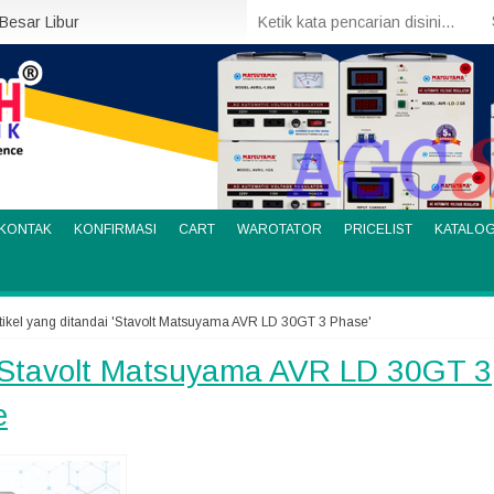
 Besar Libur
KONTAK
KONFIRMASI
CART
WAROTATOR
PRICELIST
KATALO
tikel yang ditandai 'Stavolt Matsuyama AVR LD 30GT 3 Phase'
Stavolt Matsuyama AVR LD 30GT 3
e