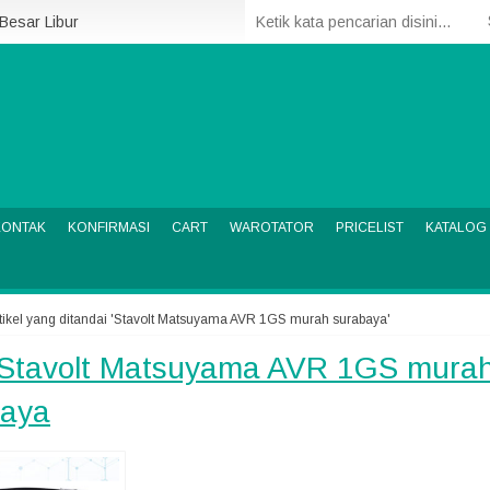
 Besar Libur
KONTAK
KONFIRMASI
CART
WAROTATOR
PRICELIST
KATALOG
tikel yang ditandai 'Stavolt Matsuyama AVR 1GS murah surabaya'
Stavolt Matsuyama AVR 1GS mura
baya