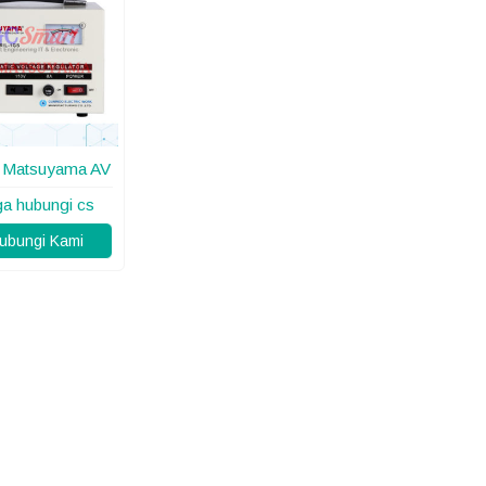
t Matsuyama AV
ga hubungi cs
bungi Kami