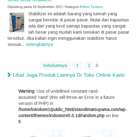
Diposting pada 24 September 2017 / Kategori
Artikel Terbaru
Stabilizer ini adalah barang yang lumrah yang
sangat beredar di pasar pasar. Mulai dari kapasitas
ada dari yang kecil samapi kapasitas yang sangat
lah besar yang mudah kami temukan di pasar pasar
tersebut. Jika kalian ingin menggunakan stabilizer harus
sesuai...
selengkapnya
Sebelumnya
1
2
3
Lihat Juga Produk Lainnya Di Toko Online Kami:
Warning
: Use of undefined constant rand -
assumed 'rand' (this will throw an Error in a future
version of PHP) in
/home/tokokom1/public_html/stavoltmatsuyama.com/wp-
content/themes/indostore5.0.1d/random.php
on line
5