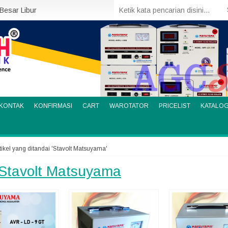
 Besar Libur
KONTAK
KONFIRMASI
CART
WAROTATOR
PRICELIST
KATALO
tikel yang ditandai 'Stavolt Matsuyama'
Stavolt Matsuyama