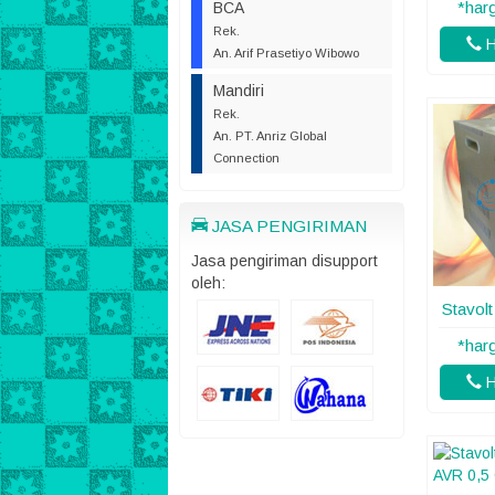
*har
BCA
Rek.
H
An. Arif Prasetiyo Wibowo
Mandiri
Rek.
An. PT. Anriz Global
Connection
JASA PENGIRIMAN
Jasa pengiriman disupport
oleh:
Stavol
*har
H