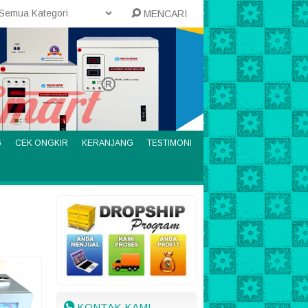
MENCARI
G
CEK ONGKIR
KERANJANG
TESTIMONI
KONTAK KAMI