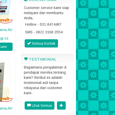
Customer service kami siap
melayani dan membantu
Anda.
Hotline - 031-8474487
yama AV
SMS - 0822 3168 3554
gi cs
Semua Kontak
Kami
TESTIMONIAL
Bagaimana pengalaman &
pendapat mereka tentang
kami? Berikut ini adalah
testimonial asli tanpa
rekayasa dari customer
kami.
Lihat Semua
yama AV