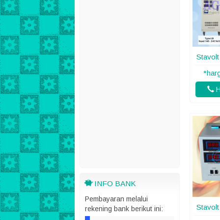
Stavol
*har
H
INFO BANK
Pembayaran melalui
Stavol
rekening bank berikut ini: