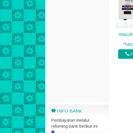
Stavol
*har
H
INFO BANK
Pembayaran melalui
rekening bank berikut ini: