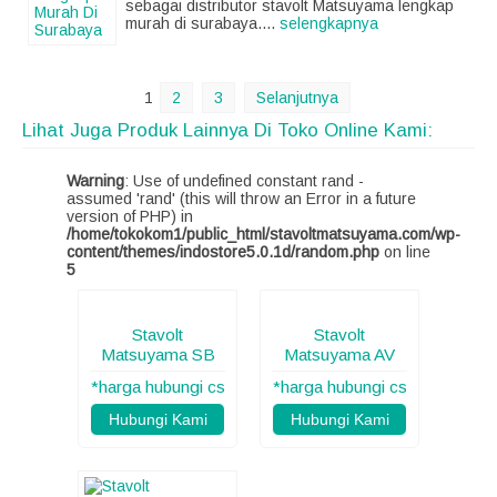
sebagai distributor stavolt Matsuyama lengkap
murah di surabaya....
selengkapnya
1
2
3
Selanjutnya
Lihat Juga Produk Lainnya Di Toko Online Kami:
Warning
: Use of undefined constant rand -
assumed 'rand' (this will throw an Error in a future
version of PHP) in
/home/tokokom1/public_html/stavoltmatsuyama.com/wp-
content/themes/indostore5.0.1d/random.php
on line
5
Stavolt
Stavolt
Matsuyama SB
Matsuyama AV
*harga hubungi cs
*harga hubungi cs
Hubungi Kami
Hubungi Kami