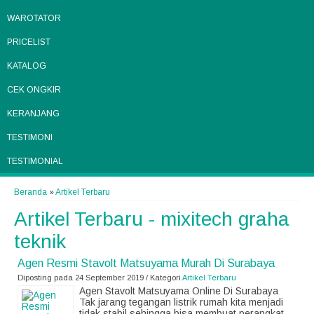
WAROTATOR
PRICELIST
KATALOG
CEK ONGKIR
KERANJANG
TESTIMONI
TESTIMONIAL
Beranda
»
Artikel Terbaru
Artikel Terbaru - mixitech graha
teknik
Agen Resmi Stavolt Matsuyama Murah Di Surabaya
Diposting pada 24 September 2019 / Kategori
Artikel Terbaru
Agen Stavolt Matsuyama Online Di Surabaya
Tak jarang tegangan listrik rumah kita menjadi
tidak stabil sehingga bisa membuat perangkat